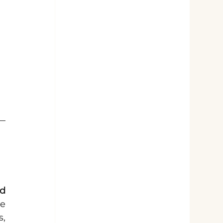
 
d 
e 
, 