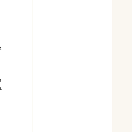
 
t 
a 
.