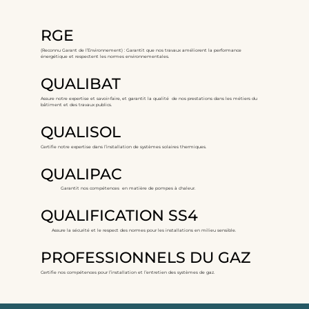
RGE
(Reconnu Garant de l’Environnement) : Garantit que nos travaux améliorent la performance
énergétique et respectent les normes environnementales.
QUALIBAT
Assure notre expertise et savoir-faire, et garantit la qualité de nos prestations dans les métiers du
bâtiment et des travaux publics.
QUALISOL
Certifie notre expertise dans l’installation de systèmes solaires thermiques.
QUALIPAC
Garantit nos compétences en matière de pompes à chaleur.
QUALIFICATION SS4
Assure la sécurité et le respect des normes pour les installations en milieu sensible.
PROFESSIONNELS DU GAZ
Certifie nos compétences pour l’installation et l’entretien des systèmes de gaz.